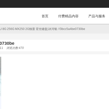
首页
付费精品内容
产品与服务
8G 256G MX250 2G独显 背光键盘)冰河银
/
f3bcc5a4be0730be
0730be
11
浏览次数:470