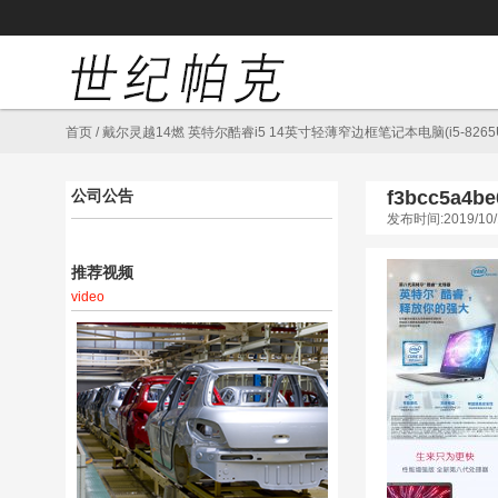
首页
/
戴尔灵越14燃 英特尔酷睿i5 14英寸轻薄窄边框笔记本电脑(i5-8265U 
公司公告
f3bcc5a4be
发布时间:2019/10/
推荐视频
video